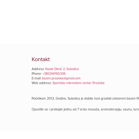
Kontakt
Address:
Nade Dimić 2, Subotica
Phone:
+381244150336
E-mail:
bazen.prozivka@gmail.com
Web address:
Sportsko rekreativni centar Prozivka
Početkom 2012. Godine, Subotica je dobila novi gradski zatvoreni bazen Pr
Opustite se i probajte jednu od 7 vrsta masaža, aromaterapiju, saunu, tursko