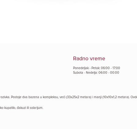
Radno vreme
Ponedeljak - Petak: 06:00 - 17:00
Subota - Nedelja: 06:00 - 00:00
ozivka. Postoje dva bazena u kompleksu, veći (33x25x2 metara) i manji (10x10x1,2 metara). Ovde
 kupatilo, đakuzi ili solarijum.