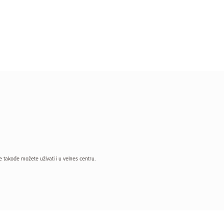
 takođe možete uživati i u velnes centru.