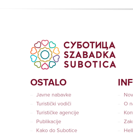
OSTALO
IN
Javne nabavke
Nov
Turistički vodiči
O n
Turističke agencije
Kon
Publikacije
Zako
Kako do Subotice
Hel