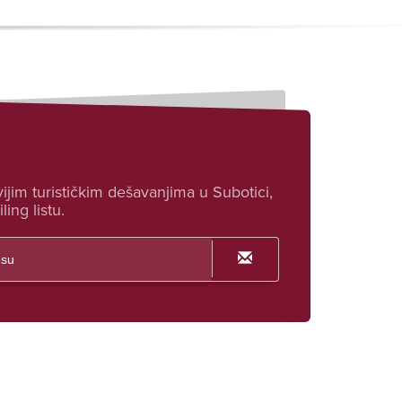
ijim turističkim dešavanjima u Subotici,
ling listu.