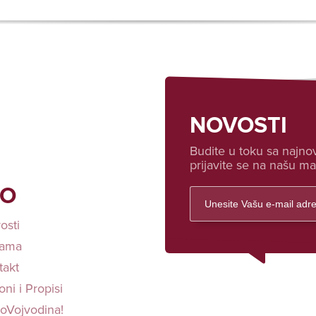
NOVOSTI
Budite u toku sa najnov
prijavite se na našu mai
FO
osti
ama
takt
ni i Propisi
loVojvodina!