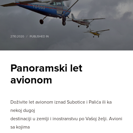
27.10.2020
/
PUBLISHED IN
Panoramski let
avionom
Doživite let avionom iznad Subotice i Palića ili ka
nekoj dugoj
destinaciji u zemlji i inostranstvu po Vašoj želji. Avioni
sa kojima