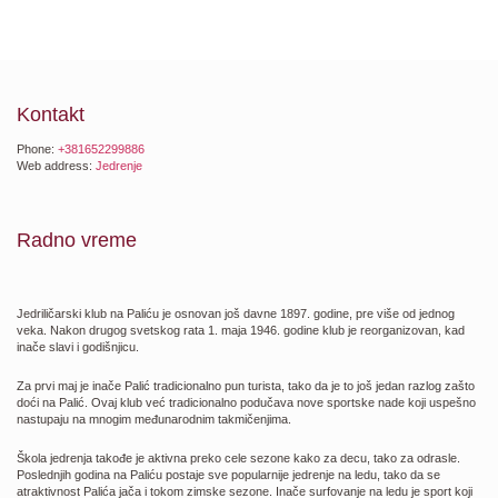
Kontakt
Phone:
+381652299886
Web address:
Jedrenje
Radno vreme
Jedriličarski klub na Paliću je osnovan još davne 1897. godine, pre više od jednog
veka. Nakon drugog svetskog rata 1. maja 1946. godine klub je reorganizovan, kad
inače slavi i godišnjicu.
Za prvi maj je inače Palić tradicionalno pun turista, tako da je to još jedan razlog zašto
doći na Palić. Ovaj klub već tradicionalno podučava nove sportske nade koji uspešno
nastupaju na mnogim međunarodnim takmičenjima.
Škola jedrenja takođe je aktivna preko cele sezone kako za decu, tako za odrasle.
Poslednjih godina na Paliću postaje sve popularnije jedrenje na ledu, tako da se
atraktivnost Palića jača i tokom zimske sezone. Inače surfovanje na ledu je sport koji