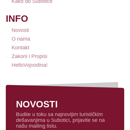
Kako do Subotice
INFO
Novosti
O nama
Kontakt
Zakoni i Propisi
HelloVojvodina!
NOVOSTI
Budite u toku sa najnovijim turističkim
dešavanjima u Subotici, prijavite se na
našu mailing listu.