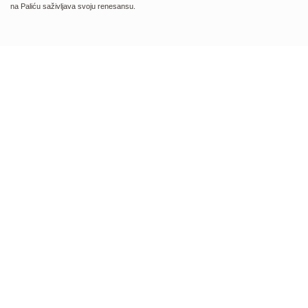
na Paliću saživljava svoju renesansu.