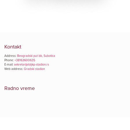
Kontakt
Address:
Beogradski put bb, Subotica
Phone:
+38163600635
E-mail:
sekretarijat@jkp-stadion.rs
Web address:
Gradski stadion
Radno vreme