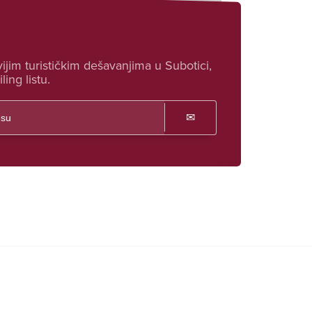
ijim turističkim dešavanjima u Subotici,
ling listu.