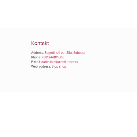
Kontakt
Address:
Segedinski put 88a, Subotica
Phone:
+381244101600
E-mail:
darko.kiralj@confluence.rs
Web address:
Stop shop