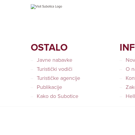
OSTALO
IN
Javne nabavke
Nov
Turistički vodiči
O n
Turističke agencije
Kon
Publikacije
Zako
Kako do Subotice
Hel