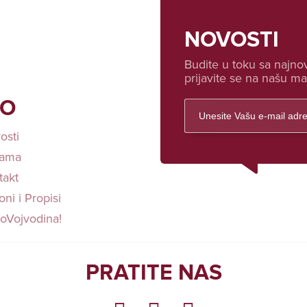
NOVOSTI
Budite u toku sa najnov
prijavite se na našu mai
FO
osti
ama
takt
ni i Propisi
loVojvodina!
PRATITE NAS