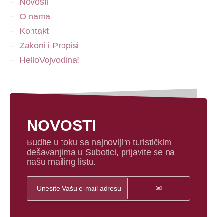
Novosti
O nama
Kontakt
Zakoni i Propisi
HelloVojvodina!
NOVOSTI
Budite u toku sa najnovijim turističkim
dešavanjima u Subotici, prijavite se na
našu mailing listu.