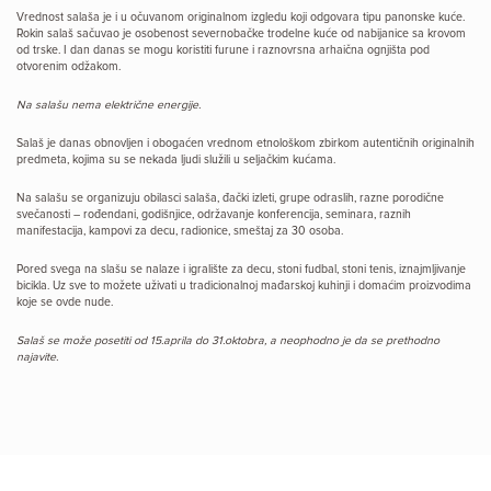
Vrednost salaša je i u očuvanom originalnom izgledu koji odgovara tipu panonske kuće.
Rokin salaš sačuvao je osobenost severnobačke trodelne kuće od nabijanice sa krovom
od trske. I dan danas se mogu koristiti furune i raznovrsna arhaična ognjišta pod
otvorenim odžakom.
Na salašu nema električne energije.
Salaš je danas obnovljen i obogaćen vrednom etnološkom zbirkom autentičnih originalnih
predmeta, kojima su se nekada ljudi služili u seljačkim kućama.
Na salašu se organizuju obilasci salaša, đački izleti, grupe odraslih, razne porodične
svečanosti – rođendani, godišnjice, održavanje konferencija, seminara, raznih
manifestacija, kampovi za decu, radionice, smeštaj za 30 osoba.
Pored svega na slašu se nalaze i igralište za decu, stoni fudbal, stoni tenis, iznajmljivanje
bicikla. Uz sve to možete uživati u tradicionalnoj mađarskoj kuhinji i domaćim proizvodima
koje se ovde nude.
Salaš se može posetiti od 15.aprila do 31.oktobra, a neophodno je da se prethodno
najavite.