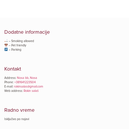
Dodatne informacije
– Smoking allowed
– Pet friendly
– Parking
Kontakt
Address:
Nosa bb, Nosa
Phone:
+381641223504
E-mail:
rokinsalas@gmail.com
Web address:
Rokin salaš
Radno vreme
Isključivo po najavi