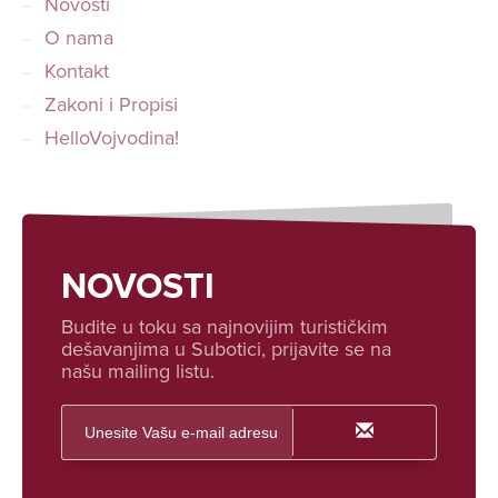
Novosti
O nama
Kontakt
Zakoni i Propisi
HelloVojvodina!
NOVOSTI
Budite u toku sa najnovijim turističkim
dešavanjima u Subotici, prijavite se na
našu mailing listu.