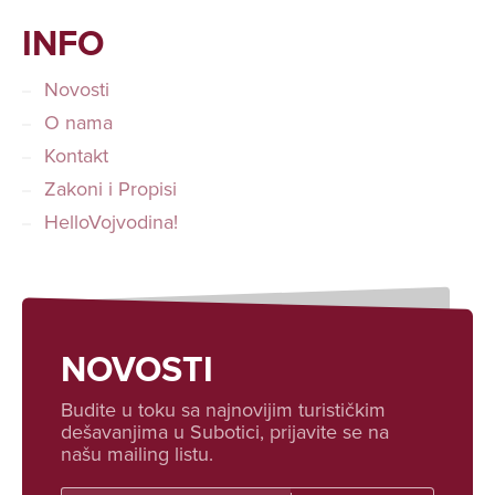
INFO
Novosti
O nama
Kontakt
Zakoni i Propisi
HelloVojvodina!
NOVOSTI
Budite u toku sa najnovijim turističkim
dešavanjima u Subotici, prijavite se na
našu mailing listu.