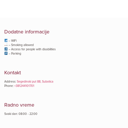
Dodatne informacije
– WiFi
– Smoking allowed
– Access for people with disabilities
– Parking
Kontakt
Address:
Segedinski put 88, Subotica
Phone:
+381244101701
Radno vreme
Svaki dan: 08:00 - 22:00