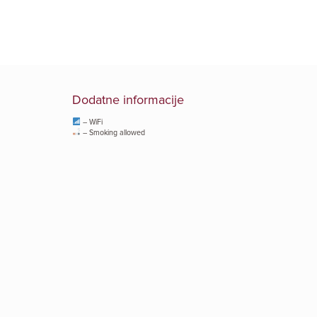
Dodatne informacije
– WiFi
– Smoking allowed