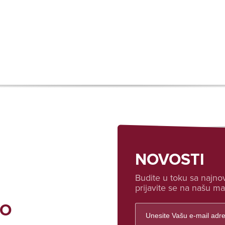
NOVOSTI
Budite u toku sa najnov
prijavite se na našu mai
FO