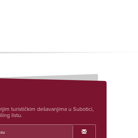
ijim turističkim dešavanjima u Subotici,
ling listu.