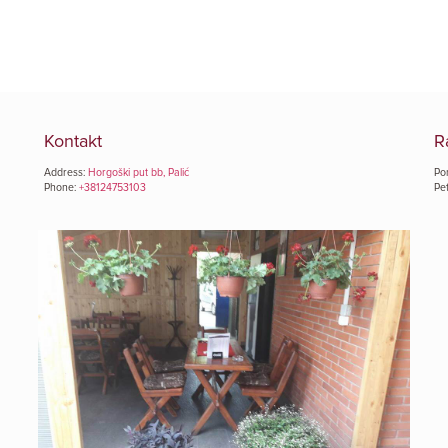
Kontakt
R
Address:
Horgoški put bb, Palić
Pon
Phone:
+38124753103
Pe