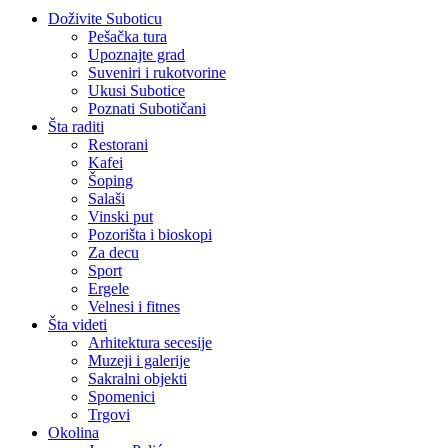
Doživite Suboticu
Pešačka tura
Upoznajte grad
Suveniri i rukotvorine
Ukusi Subotice
Poznati Subotičani
Šta raditi
Restorani
Kafei
Šoping
Salaši
Vinski put
Pozorišta i bioskopi
Za decu
Sport
Ergele
Velnesi i fitnes
Šta videti
Arhitektura secesije
Muzeji i galerije
Sakralni objekti
Spomenici
Trgovi
Okolina