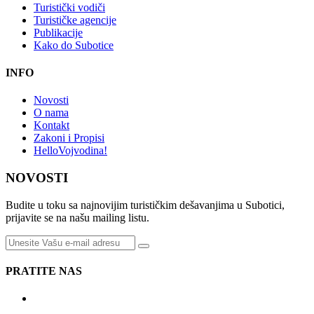
Turistički vodiči
Turističke agencije
Publikacije
Kako do Subotice
INFO
Novosti
O nama
Kontakt
Zakoni i Propisi
HelloVojvodina!
NOVOSTI
Budite u toku sa najnovijim turističkim dešavanjima u Subotici,
prijavite se na našu mailing listu.
PRATITE NAS