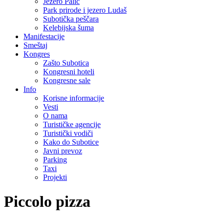
Jezero Palić
Park prirode i jezero Ludaš
Subotička peščara
Kelebijska šuma
Manifestacije
Smeštaj
Kongres
Zašto Subotica
Kongresni hoteli
Kongresne sale
Info
Korisne informacije
Vesti
O nama
Turističke agencije
Turistički vodiči
Kako do Subotice
Javni prevoz
Parking
Taxi
Projekti
Piccolo pizza