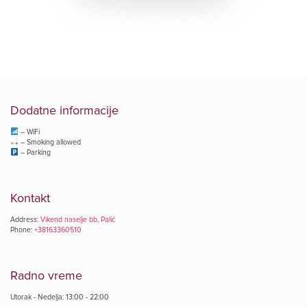
Dodatne informacije
– WiFi
– Smoking allowed
– Parking
Kontakt
Address:
Vikend naselje bb, Palić
Phone:
+38163360510
Radno vreme
Utorak - Nedelja: 13:00 - 22:00