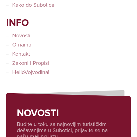
Kako do Subotice
INFO
Novosti
O nama
Kontakt
Zakoni i Propisi
HelloVojvodina!
NOVOSTI
Budite u toku sa najnovijim turističkim
dešavanjima u Subotici, prijavite se na
našu mailing listu.