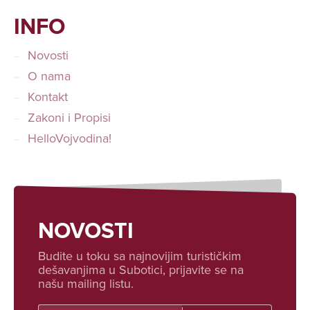
INFO
Novosti
O nama
Kontakt
Zakoni i Propisi
HelloVojvodina!
NOVOSTI
Budite u toku sa najnovijim turističkim
dešavanjima u Subotici, prijavite se na
našu mailing listu.