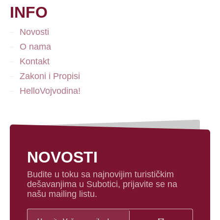
INFO
Novosti
O nama
Kontakt
Zakoni i Propisi
HelloVojvodina!
NOVOSTI
Budite u toku sa najnovijim turističkim
dešavanjima u Subotici, prijavite se na
našu mailing listu.