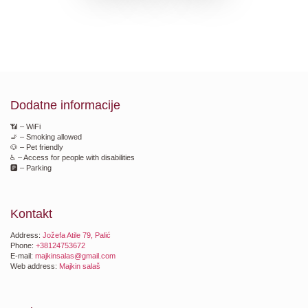
Dodatne informacije
📶 – WiFi
🚬 – Smoking allowed
🐶 – Pet friendly
♿ – Access for people with disabilities
🅿️ – Parking
Kontakt
Address:
Jožefa Atile 79, Palić
Phone:
+38124753672
E-mail:
majkinsalas@gmail.com
Web address:
Majkin salaš