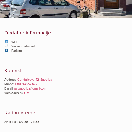
Dodatne informacije
– WiFi
– Smoking allowed
– Parking
Kontakt
Address:
Gundulićeva 42, Subotica
Phone:
+381244557345
E-mail:
gatsubotica@gmail.com
Web address:
Gat
Radno vreme
Svaki dan: 00:00 - 24:00