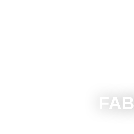
The Official Tourism Website of Subotica
DOŽIVITE S
FAB