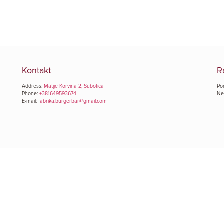
Kontakt
R
Address:
Matije Korvina 2, Subotica
Po
Phone:
+381649593674
Ne
E-mail:
fabrika.burgerbar@gmail.com