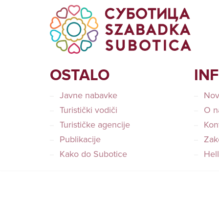
OSTALO
IN
Javne nabavke
Nov
Turistički vodiči
O n
Turističke agencije
Kon
Publikacije
Zako
Kako do Subotice
Hel