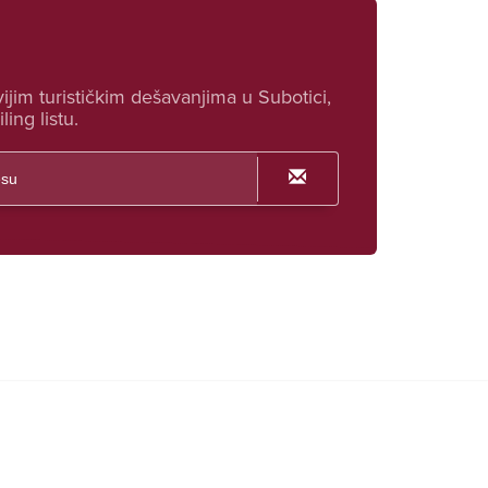
ijim turističkim dešavanjima u Subotici,
ling listu.