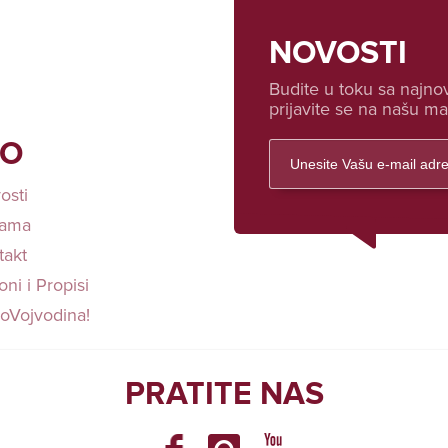
NOVOSTI
Budite u toku sa najnov
prijavite se na našu mai
FO
osti
ama
takt
ni i Propisi
loVojvodina!
PRATITE NAS