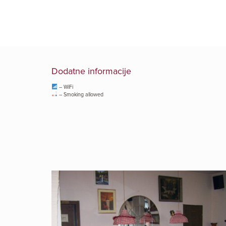
Dodatne informacije
– WiFi
– Smoking allowed