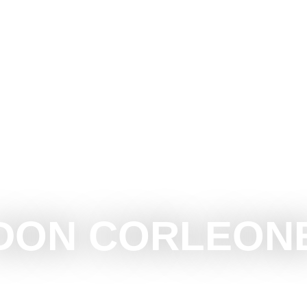
UBOTICU
ŠTA RADITI
ŠTA VIDETI
OKOLINA
DON CORLEON