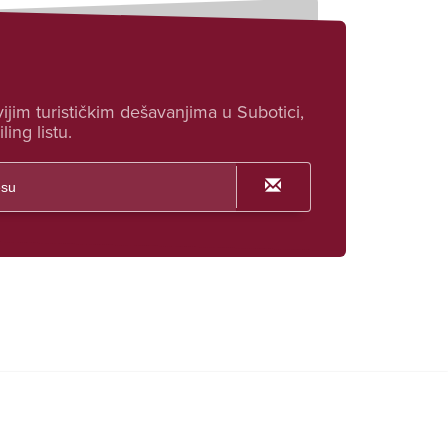
ijim turističkim dešavanjima u Subotici,
ling listu.