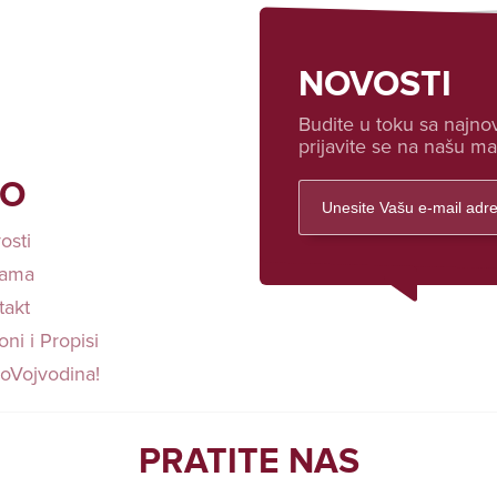
NOVOSTI
Budite u toku sa najnov
prijavite se na našu mai
FO
osti
ama
takt
ni i Propisi
loVojvodina!
PRATITE NAS