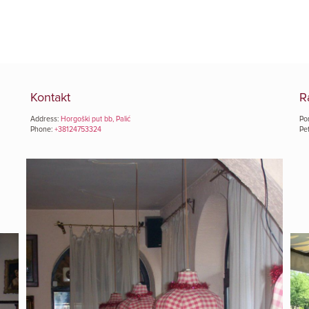
Kontakt
R
Address:
Horgoški put bb, Palić
Pon
Phone:
+38124753324
Pet