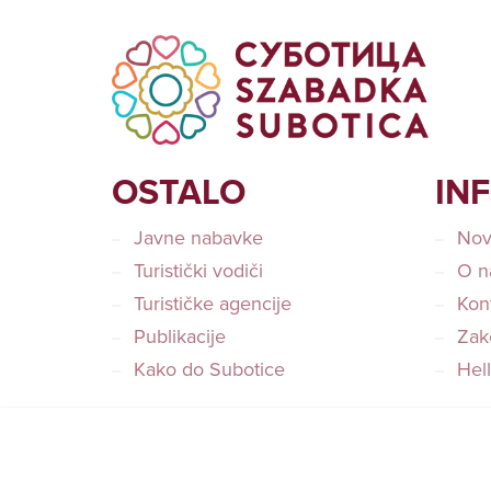
OSTALO
IN
Javne nabavke
Nov
Turistički vodiči
O n
Turističke agencije
Kon
Publikacije
Zako
Kako do Subotice
Hel