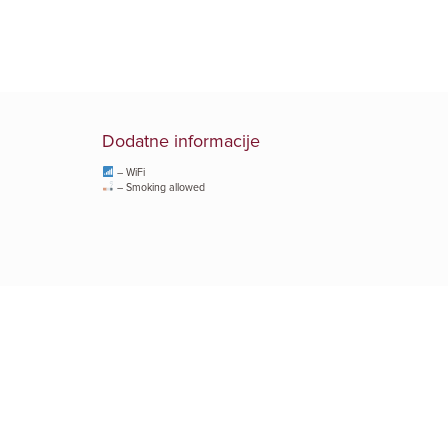
Dodatne informacije
– WiFi
– Smoking allowed