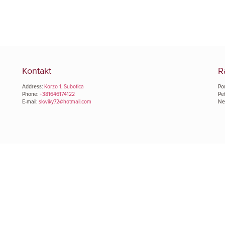
Kontakt
R
Address:
Korzo 1, Subotica
Po
Phone:
+381646174122
Pe
E-mail:
skwiky72@hotmail.com
Ne