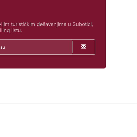
ijim turističkim dešavanjima u Subotici,
ling listu.