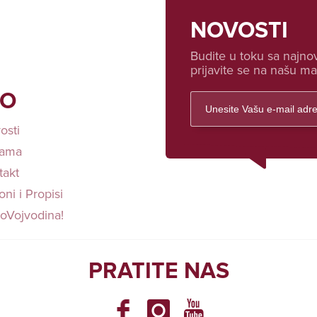
NOVOSTI
Budite u toku sa najnov
prijavite se na našu mai
FO
osti
ama
takt
ni i Propisi
loVojvodina!
PRATITE NAS