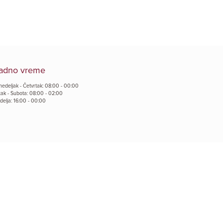
adno vreme
nedeljak - Četvrtak: 08:00 - 00:00
tak - Subota: 08:00 - 02:00
delja: 16:00 - 00:00