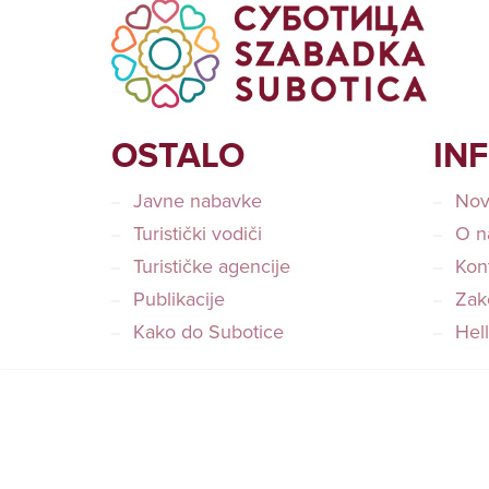
OSTALO
IN
Javne nabavke
Nov
Turistički vodiči
O n
Turističke agencije
Kon
Publikacije
Zako
Kako do Subotice
Hel