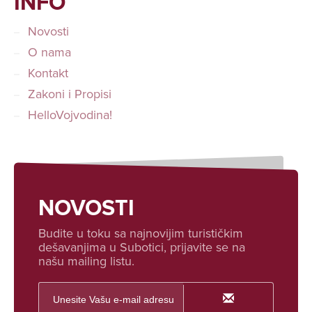
INFO
Novosti
O nama
Kontakt
Zakoni i Propisi
HelloVojvodina!
NOVOSTI
Budite u toku sa najnovijim turističkim
dešavanjima u Subotici, prijavite se na
našu mailing listu.