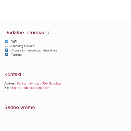
Dodatne informacije
– WiFi
– Smoking allowed
– Access for people with disabilities
– Parking
Kontakt
Address:
Partizanskih baza 30e, Subotica
E-mail:
onore.subotica@gmail.com
Radno vreme