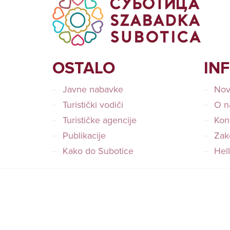
OSTALO
IN
Javne nabavke
Nov
Turistički vodiči
O n
Turističke agencije
Kon
Publikacije
Zako
Kako do Subotice
Hel