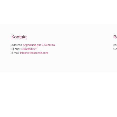
Kontakt
R
Address:
Segedinski put 5, Subotica
Po
Phone:
+38124515011
Ne
E-mail:
info@cafebaroasis.com