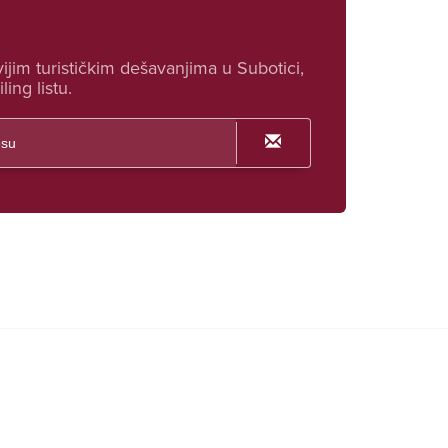
ijim turističkim dešavanjima u Subotici,
ling listu.