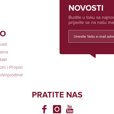
NOVOSTI
Budite u toku sa najnov
prijavite se na našu mai
FO
osti
ama
takt
ni i Propisi
loVojvodina!
PRATITE NAS