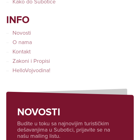
Kako do Subotice
INFO
Novosti
O nama
Kontakt
Zakoni i Propisi
HelloVojvodina!
NOVOSTI
Budite u toku sa najnovijim turističkim
dešavanjima u Subotici, prijavite se na
našu mailing listu.