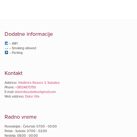
Dodatne informacije
– WiFi
– Smoking allowed
– Parking
Kontakt
Address:
Vladimira Nazora 3, Subotica
Phone:
+38124673750
E-mail:
dolcevitasubotica@gmail.com
Web address:
Dolce Vita
Radno vreme
Ponedeljak - Četvrtak: 07:00 - 00:00
Petak - Subota: 07:00 - 02:00
Nedelja: 08:00 - 00:00