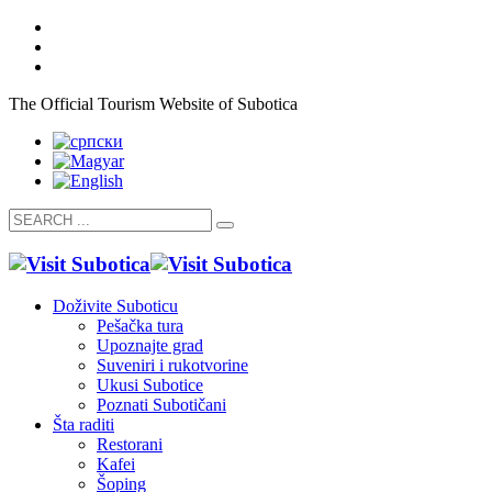
The Official Tourism Website of Subotica
Doživite Suboticu
Pešačka tura
Upoznajte grad
Suveniri i rukotvorine
Ukusi Subotice
Poznati Subotičani
Šta raditi
Restorani
Kafei
Šoping