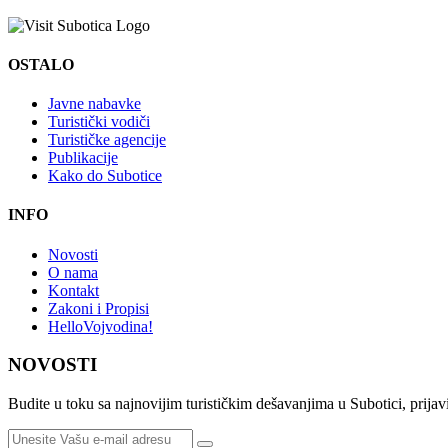
OSTALO
Javne nabavke
Turistički vodiči
Turističke agencije
Publikacije
Kako do Subotice
INFO
Novosti
O nama
Kontakt
Zakoni i Propisi
HelloVojvodina!
NOVOSTI
Budite u toku sa najnovijim turističkim dešavanjima u Subotici, prijavi