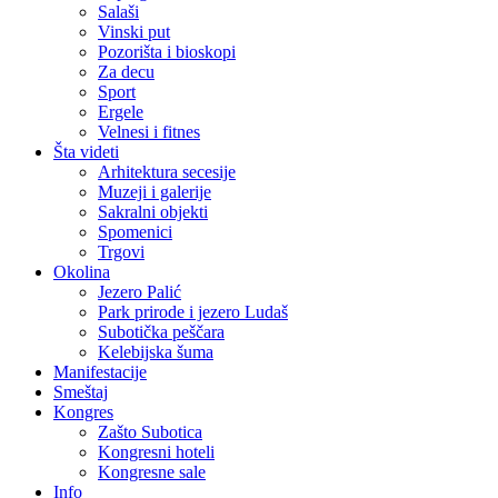
Salaši
Vinski put
Pozorišta i bioskopi
Za decu
Sport
Ergele
Velnesi i fitnes
Šta videti
Arhitektura secesije
Muzeji i galerije
Sakralni objekti
Spomenici
Trgovi
Okolina
Jezero Palić
Park prirode i jezero Ludaš
Subotička peščara
Kelebijska šuma
Manifestacije
Smeštaj
Kongres
Zašto Subotica
Kongresni hoteli
Kongresne sale
Info