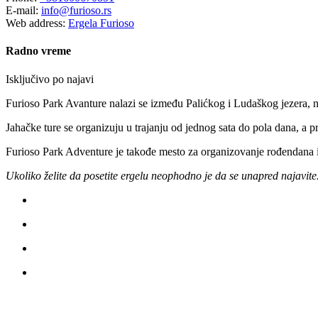
E-mail:
info@furioso.rs
Web address:
Ergela Furioso
Radno vreme
Isključivo po najavi
Furioso Park Avanture nalazi se između Palićkog i Ludaškog jezera, na
Jahačke ture se organizuju u trajanju od jednog sata do pola dana, a 
Furioso Park Adventure je takođe mesto za organizovanje rođendana i i
Ukoliko želite da posetite ergelu neophodno je da se unapred najavite