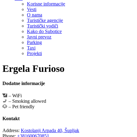
Korisne informacije
Vesti
O nama
Turističke agencije
Turistički vodiči
Kako do Subotice
Javni prevoz
Parking
Taxi
Projekti
Ergela Furioso
Dodatne informacije
📶 – WiFi
🚬 – Smoking allowed
🐶 – Pet friendly
Kontakt
Address:
Kostolanji Arpada 40, Šupljak
Phone:
+381600670851