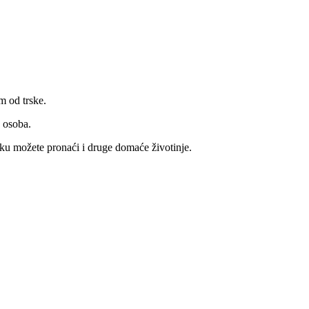
m od trske.
5 osoba.
rku možete pronaći i druge domaće životinje.