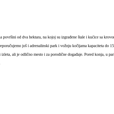
 površini od dva hektara, na kojoj su izgrađene štale i kućice sa krovo
preporučujemo još i adrenalinski park i vožnju kočijama kapaciteta do 1
zleta, ali je odlično mesto i za porodične događaje. Pored konja, u pa
.