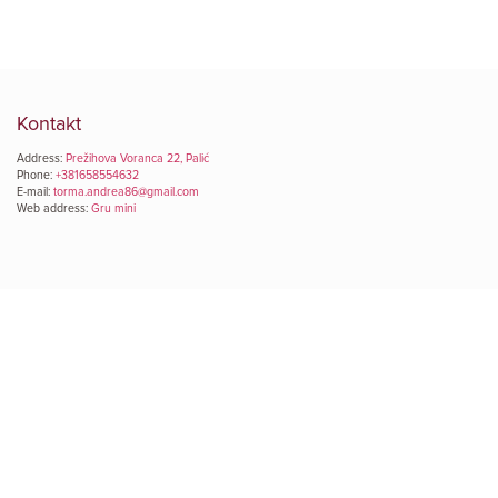
Kontakt
Address:
Prežihova Voranca 22, Palić
Phone:
+381658554632
E-mail:
torma.andrea86@gmail.com
Web address:
Gru mini