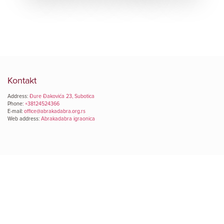
Kontakt
Address:
Đure Đakovića 23, Subotica
Phone:
+38124524366
E-mail:
office@abrakadabra.org.rs
Web address:
Abrakadabra igraonica