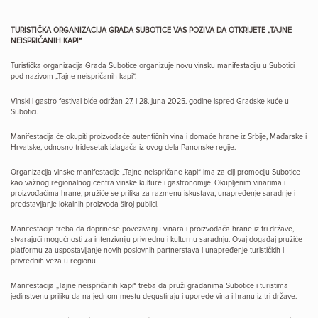
TURISTIČKA ORGANIZACIJA GRADA SUBOTICE VAS POZIVA DA OTKRIJETE „TAJNE
NEISPRIČANIH KAPI“
Turistička organizacija Grada Subotice organizuje novu vinsku manifestaciju u Subotici
pod nazivom „Tajne neispričanih kapi“.
Vinski i gastro festival biće održan 27. i 28. juna 2025. godine ispred Gradske kuće u
Subotici.
Manifestacija će okupiti proizvođače autentičnih vina i domaće hrane iz Srbije, Mađarske i
Hrvatske, odnosno tridesetak izlagača iz ovog dela Panonske regije.
Organizacija vinske manifestacije „Tajne neispričane kapi“ ima za cilj promociju Subotice
kao važnog regionalnog centra vinske kulture i gastronomije. Okupljenim vinarima i
proizvođačima hrane, pružiće se prilika za razmenu iskustava, unapređenje saradnje i
predstavljanje lokalnih proizvoda široj publici.
Manifestacija treba da doprinese povezivanju vinara i proizvođača hrane iz tri države,
stvarajući mogućnosti za intenzivniju privrednu i kulturnu saradnju. Ovaj događaj pružiće
platformu za uspostavljanje novih poslovnih partnerstava i unapređenje turističkih i
privrednih veza u regionu.
Manifestacija „Tajne neispričanih kapi“ treba da pruži građanima Subotice i turistima
jedinstvenu priliku da na jednom mestu degustiraju i uporede vina i hranu iz tri države.