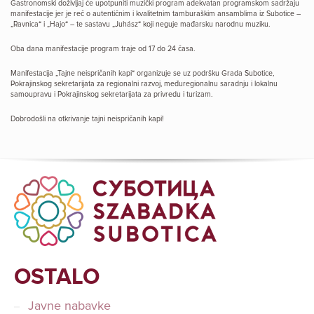
Gastronomski doživljaj će upotpuniti muzički program adekvatan programskom sadržaju
manifestacije jer je reč o autentičnim i kvalitetnim tamburaškim ansamblima iz Subotice –
„Ravnica“ i „Hajo“ – te sastavu „Juhász“ koji neguje mađarsku narodnu muziku.
Oba dana manifestacije program traje od 17 do 24 časa.
Manifestacija „Tajne neispričanih kapi“ organizuje se uz podršku Grada Subotice,
Pokrajinskog sekretarijata za regionalni razvoj, međuregionalnu saradnju i lokalnu
samoupravu i Pokrajinskog sekretarijata za privredu i turizam.
Dobrodošli na otkrivanje tajni neispričanih kapi!
OSTALO
Javne nabavke