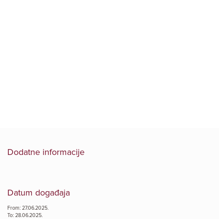
– TAJNE
NEISPRIČANIH
KAPI
Dodatne informacije
Datum događaja
From: 27.06.2025.
To: 28.06.2025.