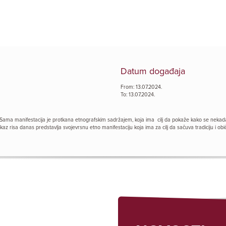
Datum događaja
From: 13.07.2024.
To: 13.07.2024.
j. Sama manifestacija je protkana etnografskim sadržajem, koja ima cilj da pokaže kako se nekada 
az risa danas predstavlja svojevrsnu etno manifestaciju koja ima za cilj da sačuva tradiciju i ob