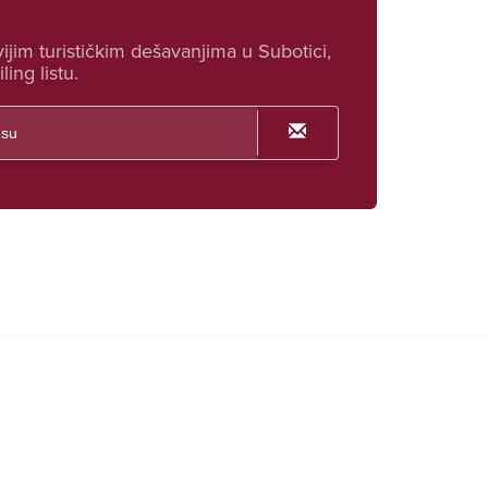
ijim turističkim dešavanjima u Subotici,
ling listu.