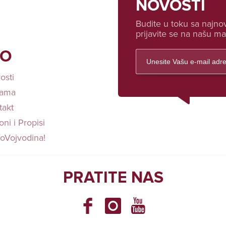
NOVOSTI
Budite u toku sa najnov
prijavite se na našu mai
FO
osti
ama
takt
ni i Propisi
loVojvodina!
PRATITE NAS