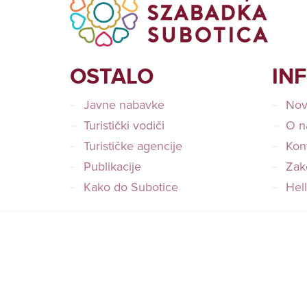
OSTALO
IN
Javne nabavke
Nov
Turistički vodiči
O n
Turističke agencije
Kon
Publikacije
Zako
Kako do Subotice
Hel