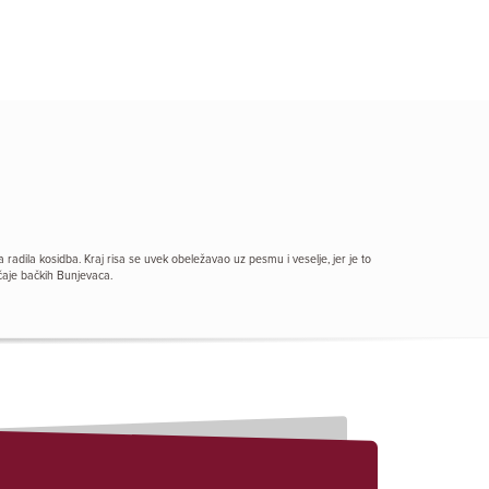
radila kosidba. Kraj risa se uvek obeležavao uz pesmu i veselje, jer je to
ičaje bačkih Bunjevaca.