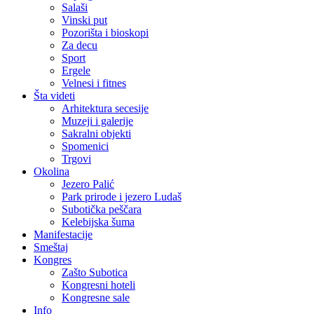
Salaši
Vinski put
Pozorišta i bioskopi
Za decu
Sport
Ergele
Velnesi i fitnes
Šta videti
Arhitektura secesije
Muzeji i galerije
Sakralni objekti
Spomenici
Trgovi
Okolina
Jezero Palić
Park prirode i jezero Ludaš
Subotička peščara
Kelebijska šuma
Manifestacije
Smeštaj
Kongres
Zašto Subotica
Kongresni hoteli
Kongresne sale
Info