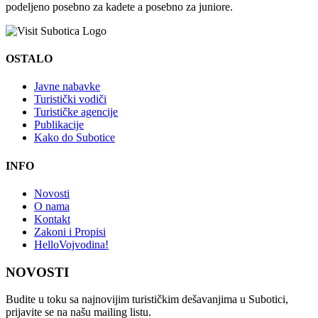
podeljeno posebno za kadete a posebno za juniore.
OSTALO
Javne nabavke
Turistički vodiči
Turističke agencije
Publikacije
Kako do Subotice
INFO
Novosti
O nama
Kontakt
Zakoni i Propisi
HelloVojvodina!
NOVOSTI
Budite u toku sa najnovijim turističkim dešavanjima u Subotici,
prijavite se na našu mailing listu.