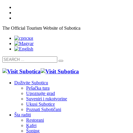
The Official Tourism Website of Subotica
Doživite Suboticu
Pešačka tura
Upoznajte grad
Suveniri i rukotvorine
Ukusi Subotice
Poznati Subotičani
Šta raditi
Restorani
Kafei
Šoping