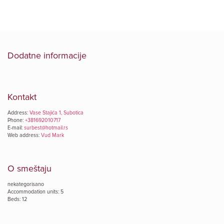
Dodatne informacije
Kontakt
Address:
Vase Stajića 1, Subotica
Phone:
+381692010717
E-mail:
surbest@hotmail.rs
Web address:
Vud Mark
O smeštaju
nekategorisano
Accommodation units: 5
Beds: 12