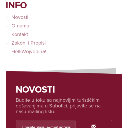
INFO
Novosti
O nama
Kontakt
Zakoni i Propisi
HelloVojvodina!
NOVOSTI
Budite u toku sa najnovijim turističkim
dešavanjima u Subotici, prijavite se na
našu mailing listu.