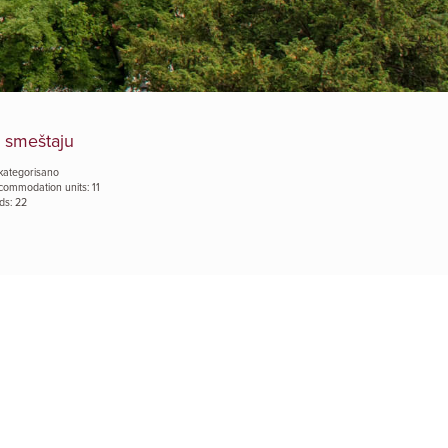
 smeštaju
kategorisano
commodation units: 11
ds: 22