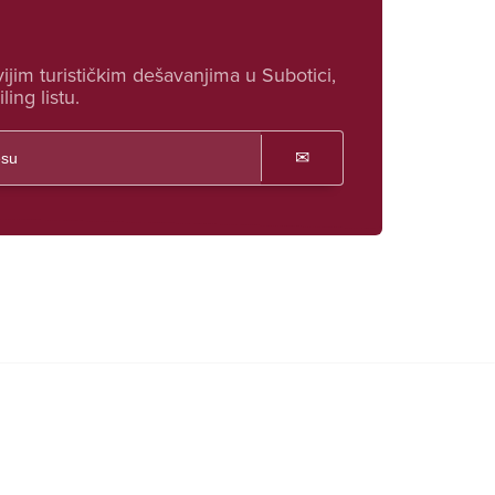
ijim turističkim dešavanjima u Subotici,
ling listu.