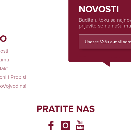
NOVOSTI
Budite u toku sa najnov
prijavite se na našu mai
FO
osti
ama
takt
ni i Propisi
loVojvodina!
PRATITE NAS