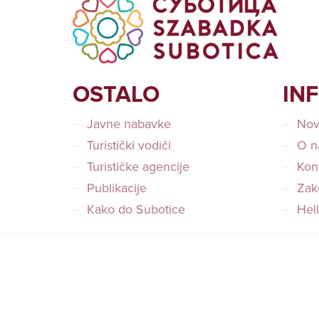
OSTALO
IN
Javne nabavke
Nov
Turistički vodiči
O n
Turističke agencije
Kon
Publikacije
Zako
Kako do Subotice
Hel