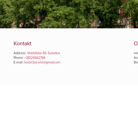
Kontakt
O
Address:
Velebitska 69, Subotica
ne
Phone:
+38124562766
Ac
E-mail:
hostel.barone@gmail.com
Be