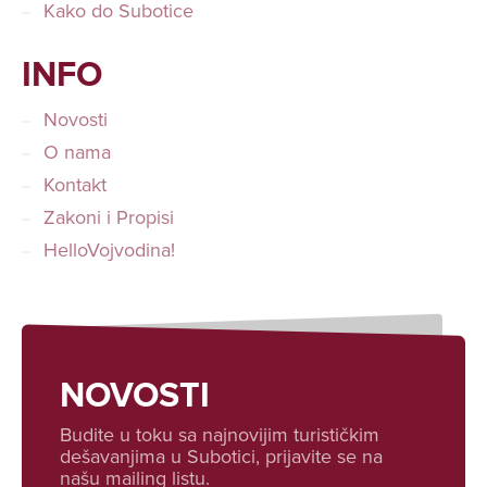
Kako do Subotice
INFO
Novosti
O nama
Kontakt
Zakoni i Propisi
HelloVojvodina!
NOVOSTI
Budite u toku sa najnovijim turističkim
dešavanjima u Subotici, prijavite se na
našu mailing listu.