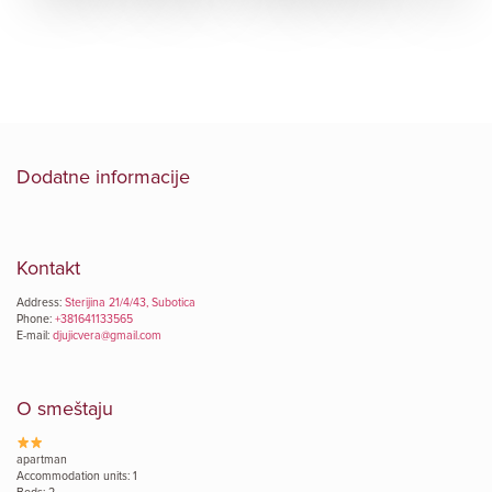
Dodatne informacije
Kontakt
Address:
Sterijina 21/4/43, Subotica
Phone:
+381641133565
E-mail:
djujicvera@gmail.com
O smeštaju
apartman
Accommodation units: 1