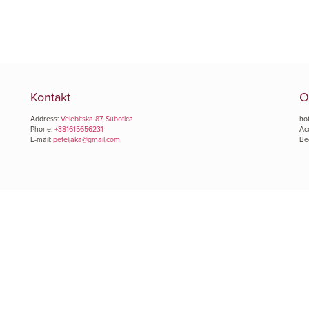
Kontakt
O
Address:
Velebitska 87, Subotica
hot
Phone:
+381615656231
Ac
E-mail:
peteljaka@gmail.com
Be