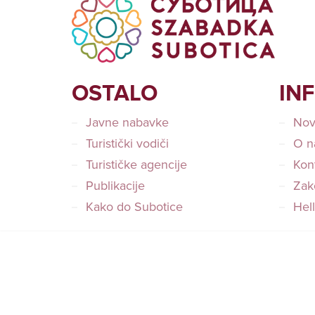
OSTALO
IN
Javne nabavke
Nov
Turistički vodiči
O n
Turističke agencije
Kon
Publikacije
Zako
Kako do Subotice
Hel