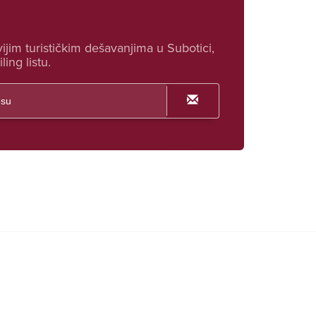
ijim turističkim dešavanjima u Subotici,
ling listu.