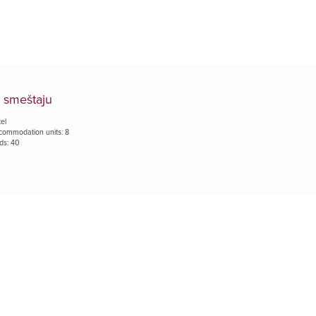
 smeštaju
el
commodation units: 8
ds: 40