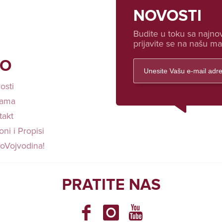
NOVOSTI
Budite u toku sa najnov
prijavite se na našu mai
FO
osti
ama
takt
ni i Propisi
loVojvodina!
PRATITE NAS