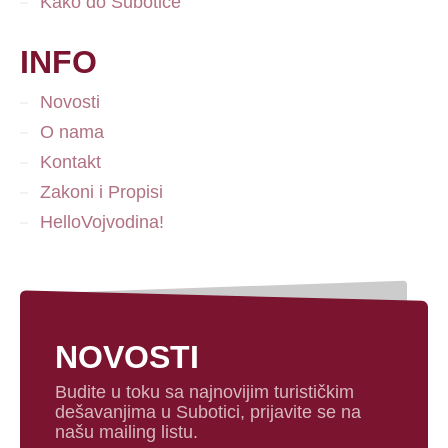
Kako do Subotice
INFO
Novosti
O nama
Kontakt
Zakoni i Propisi
HelloVojvodina!
NOVOSTI
Budite u toku sa najnovijim turističkim
dešavanjima u Subotici, prijavite se na
našu mailing listu.