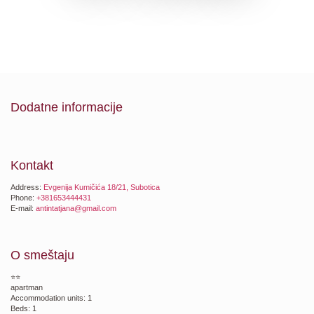
Dodatne informacije
Kontakt
Address:
Evgenija Kumičića 18/21, Subotica
Phone:
+381653444431
E-mail:
antintatjana@gmail.com
O smeštaju
⭐⭐
apartman
Accommodation units: 1
Beds: 1