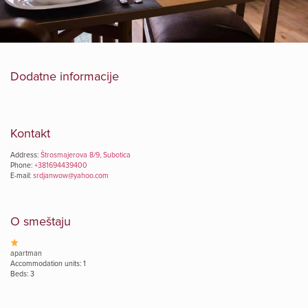
Dodatne informacije
Kontakt
Address:
Štrosmajerova 8/9, Subotica
Phone:
+381694439400
E-mail:
srdjanwow@yahoo.com
O smeštaju
apartman
Accommodation units: 1
Beds: 3