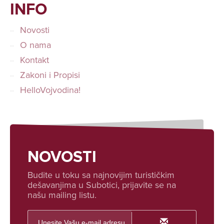
INFO
Novosti
O nama
Kontakt
Zakoni i Propisi
HelloVojvodina!
NOVOSTI
Budite u toku sa najnovijim turističkim
dešavanjima u Subotici, prijavite se na
našu mailing listu.