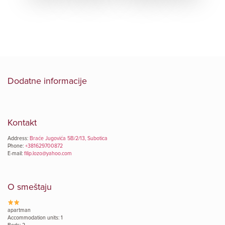
Dodatne informacije
Kontakt
Address:
Braće Jugovića 5B/2/13, Subotica
Phone:
+381629700872
E-mail:
filip.lozo@yahoo.com
O smeštaju
apartman
Accommodation units: 1