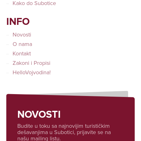
Kako do Subotice
INFO
Novosti
O nama
Kontakt
Zakoni i Propisi
HelloVojvodina!
NOVOSTI
Budite u toku sa najnovijim turističkim
dešavanjima u Subotici, prijavite se na
našu mailing listu.