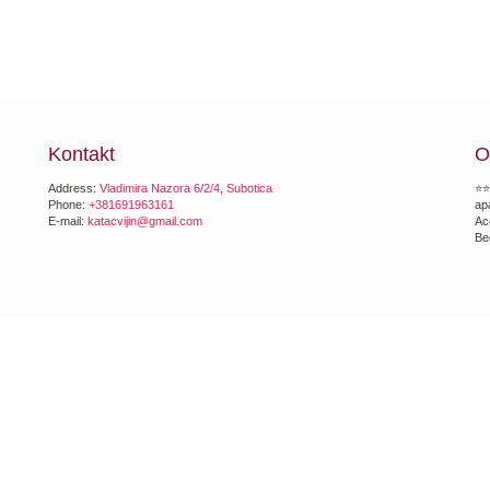
Kontakt
O
Address:
Vladimira Nazora 6/2/4, Subotica
⭐⭐
Phone:
+381691963161
ap
E-mail:
katacvijin@gmail.com
Ac
Be