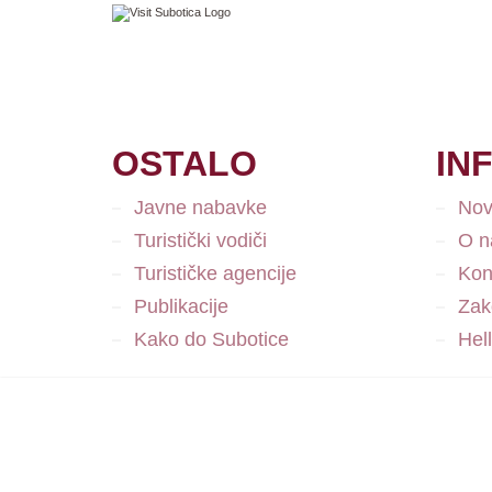
OSTALO
IN
Javne nabavke
Nov
Turistički vodiči
O 
Turističke agencije
Kon
Publikacije
Zako
Kako do Subotice
Hel