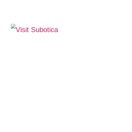
The Official Tourism Website of Subotica
DOŽIVITE SUBOTIC