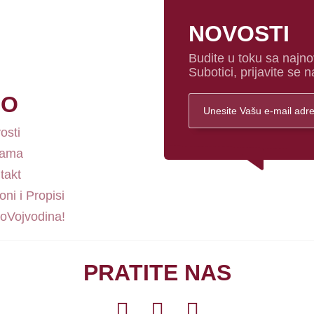
NOVOSTI
Budite u toku sa najno
Subotici, prijavite se n
FO
osti
nama
takt
ni i Propisi
loVojvodina!
PRATITE NAS