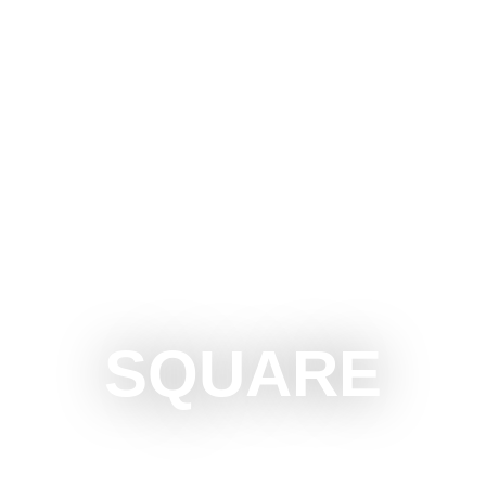
U
ŠTA RADITI
ŠTA VIDETI
OKOLINA
MANI
SQUARE