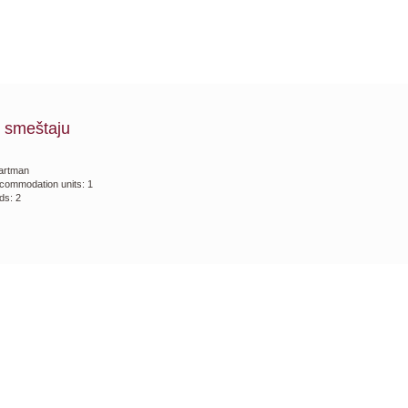
 smeštaju
artman
commodation units: 1
ds: 2