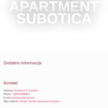
APARTMENT
SUBOTICA
Dodatne informacije
Kontakt
Address:
Šantićeva 5, Subotica
Phone:
+381642598815
E-mail:
albintour@gmail.com
Web address:
Private Garden Apartment Subotica