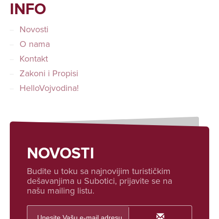
INFO
Novosti
O nama
Kontakt
Zakoni i Propisi
HelloVojvodina!
NOVOSTI
Budite u toku sa najnovijim turističkim
dešavanjima u Subotici, prijavite se na
našu mailing listu.