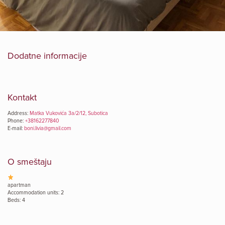
Dodatne informacije
Kontakt
Address:
Matka Vukovića 3a/2/12, Subotica
Phone:
+38162277840
E-mail:
boni.livia@gmail.com
O smeštaju
apartman
Accommodation units: 2
Beds: 4