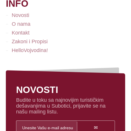
INFO
Novosti
O nama
Kontakt
Zakoni i Propisi
HelloVojvodina!
NOVOSTI
Budite u toku sa najnovijim turističkim
dešavanjima u Subotici, prijavite se na
našu mailing listu.