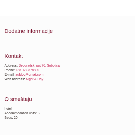
Dodatne informacije
Kontakt
Address:
Beogradski put 70, Subotica
Phone:
+381659878800
E-mail:
acfdoo@gmail.com
Web address:
Night & Day
O smeštaju
hotel
Accommodation units: 6
Beds: 20