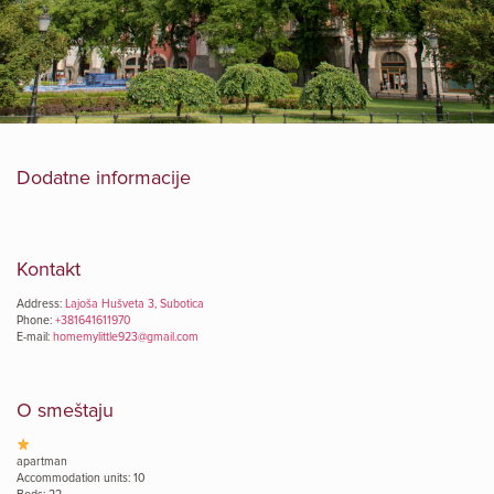
Dodatne informacije
Kontakt
Address:
Lajoša Hušveta 3, Subotica
Phone:
+381641611970
E-mail:
homemylittle923@gmail.com
O smeštaju
apartman
Accommodation units: 10