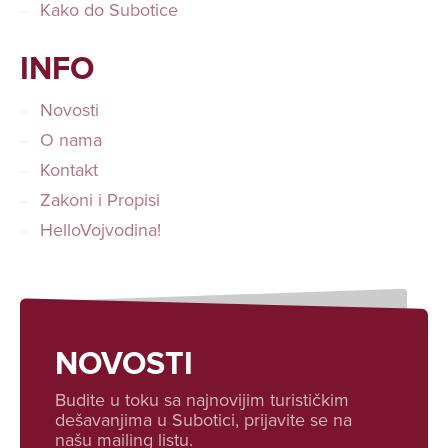
Kako do Subotice
INFO
Novosti
O nama
Kontakt
Zakoni i Propisi
HelloVojvodina!
NOVOSTI
Budite u toku sa najnovijim turističkim
dešavanjima u Subotici, prijavite se na
našu mailing listu.