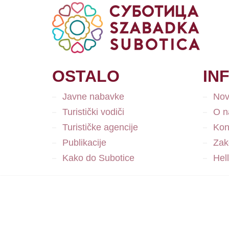
OSTALO
IN
Javne nabavke
Nov
Turistički vodiči
O 
Turističke agencije
Kon
Publikacije
Zako
Kako do Subotice
Hel