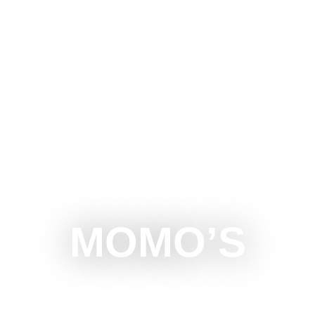
U
ŠTA RADITI
ŠTA VIDETI
OKOLINA
MANI
MOMO’S