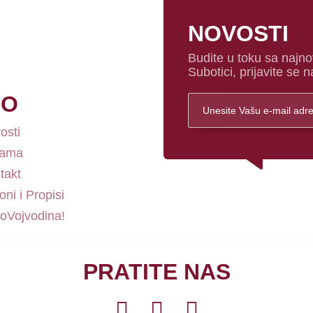
NOVOSTI
Budite u toku sa najno
Subotici, prijavite se n
FO
osti
nama
takt
ni i Propisi
loVojvodina!
PRATITE NAS