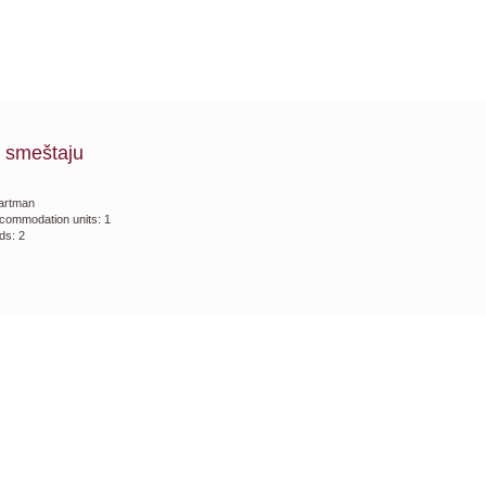
 smeštaju
artman
commodation units: 1
ds: 2