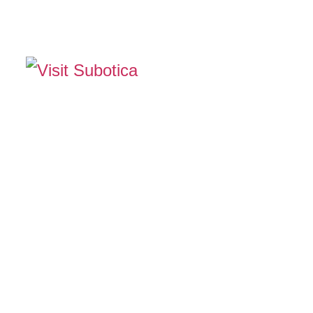
The Official Tourism Website of Subotica
DOŽIVITE SUBOTIC