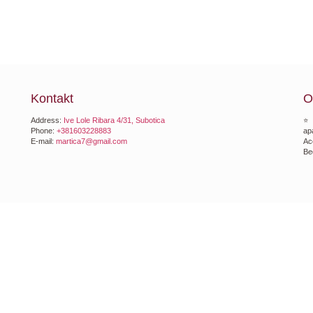
Kontakt
O
Address:
Ive Lole Ribara 4/31, Subotica
⭐
Phone:
+381603228883
ap
E-mail:
martica7@gmail.com
Ac
Be