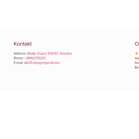
Kontakt
O
Address:
Matije Gupca 91/6/53, Subotica
Phone:
+38162375253
ap
E-mail:
silic93.design@gmail.com
Ac
Be