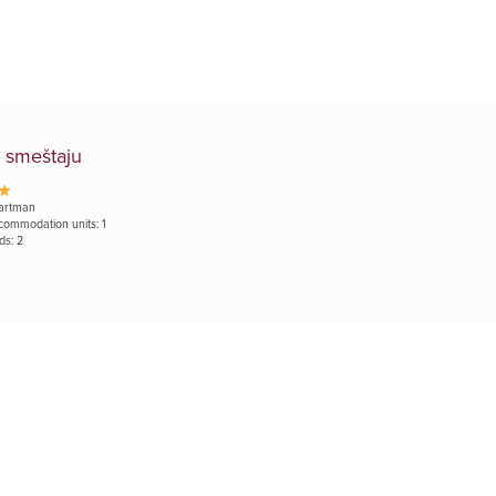
 smeštaju
artman
commodation units: 1
ds: 2