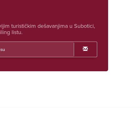
ijim turističkim dešavanjima u Subotici,
ling listu.