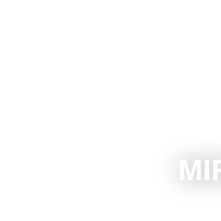
The Official Tourism Website of Subotica
DOŽIVITE S
MI