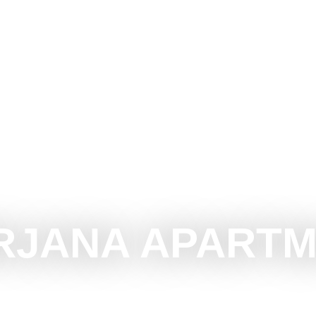
UBOTICU
ŠTA RADITI
ŠTA VIDETI
OKOLINA
RJANA APART