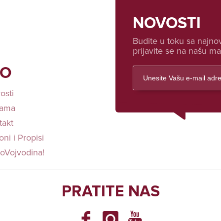
NOVOSTI
Budite u toku sa najnov
prijavite se na našu mai
FO
osti
ama
takt
ni i Propisi
loVojvodina!
PRATITE NAS