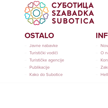
OSTALO
IN
Javne nabavke
Nov
Turistički vodiči
O n
Turističke agencije
Kon
Publikacije
Zako
Kako do Subotice
Hel