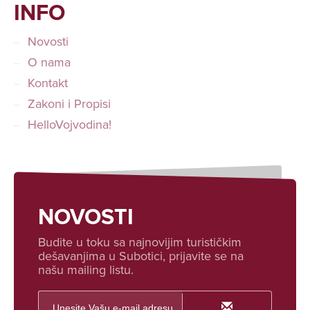
INFO
Novosti
O nama
Kontakt
Zakoni i Propisi
HelloVojvodina!
NOVOSTI
Budite u toku sa najnovijim turističkim
dešavanjima u Subotici, prijavite se na
našu mailing listu.