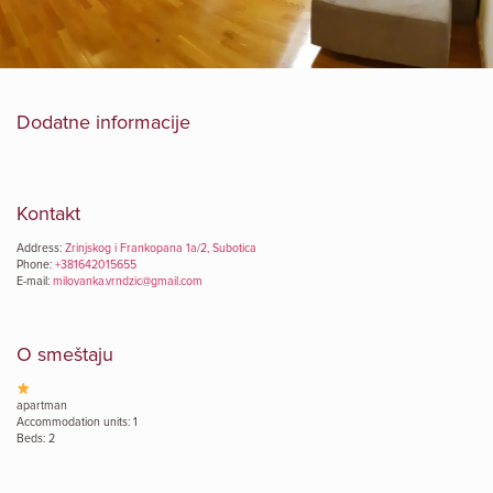
Dodatne informacije
Kontakt
Address:
Zrinjskog i Frankopana 1a/2, Subotica
Phone:
+381642015655
E-mail:
milovanka.vrndzic@gmail.com
O smeštaju
apartman
Accommodation units: 1
Beds: 2