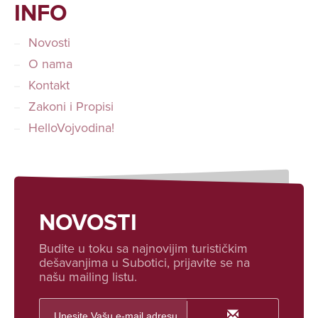
INFO
Novosti
O nama
Kontakt
Zakoni i Propisi
HelloVojvodina!
NOVOSTI
Budite u toku sa najnovijim turističkim
dešavanjima u Subotici, prijavite se na
našu mailing listu.