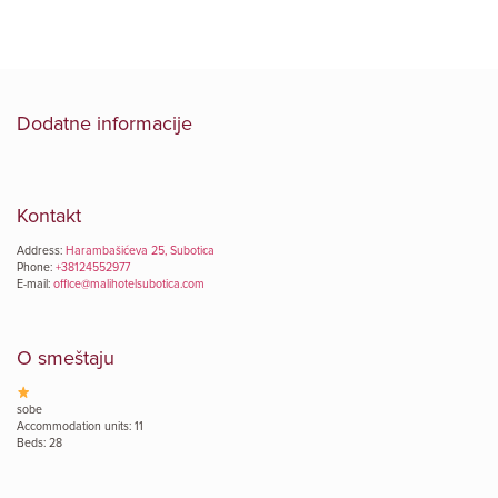
Dodatne informacije
Kontakt
Address:
Harambašićeva 25, Subotica
Phone:
+38124552977
E-mail:
office@malihotelsubotica.com
O smeštaju
sobe
Accommodation units: 11
Beds: 28