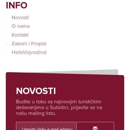
INFO
Novosti
O nama
Kontakt
Zakoni i Propisi
HelloVojvodina!
NOVOSTI
Budite u toku sa najnovijim turističkim
dešavanjima u Subotici, prijavite se na
našu mailing listu.