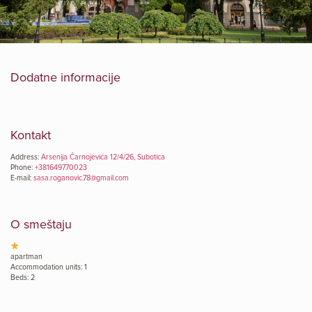
Dodatne informacije
Kontakt
Address:
Arsenija Čarnojevića 12/4/26, Subotica
Phone:
+381649770023
E-mail:
sasa.roganovic.78@gmail.com
O smeštaju
apartman
Accommodation units: 1
Beds: 2