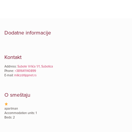
Dodatne informacije
Kontakt
Address:
Subote Vrlića 1/1, Subotica
Phone:
+381641140899
E-mail:
milicz@tippnet.rs
O smeštaju
apartman
Accommodation units: 1
Beds: 2