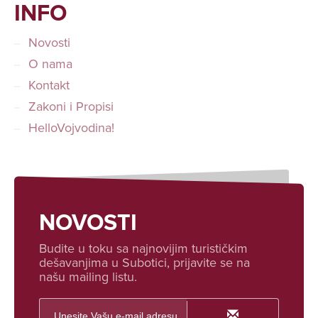
INFO
Novosti
O nama
Kontakt
Zakoni i Propisi
HelloVojvodina!
NOVOSTI
Budite u toku sa najnovijim turističkim
dešavanjima u Subotici, prijavite se na
našu mailing listu.