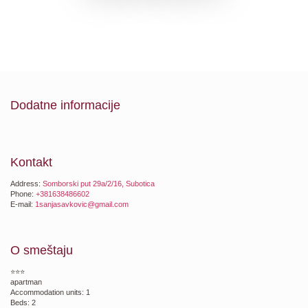
Dodatne informacije
Kontakt
Address:
Somborski put 29a/2/16, Subotica
Phone:
+381638486602
E-mail:
1sanjasavkovic@gmail.com
O smeštaju
⭐⭐⭐
apartman
Accommodation units: 1
Beds: 2