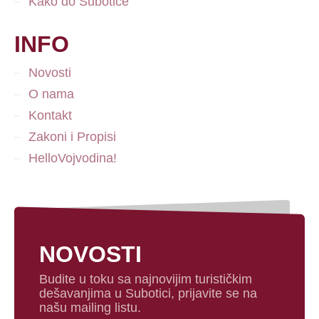
Kako do Subotice
INFO
Novosti
O nama
Kontakt
Zakoni i Propisi
HelloVojvodina!
NOVOSTI
Budite u toku sa najnovijim turističkim
dešavanjima u Subotici, prijavite se na
našu mailing listu.