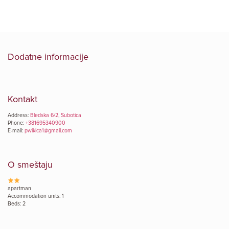
Dodatne informacije
Kontakt
Address:
Bledska 6/2, Subotica
Phone:
+381695340900
E-mail:
pwikica1@gmail.com
O smeštaju
apartman
Accommodation units: 1
Beds: 2