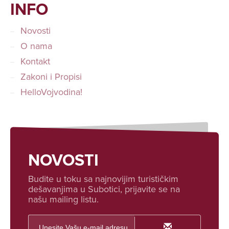
INFO
Novosti
O nama
Kontakt
Zakoni i Propisi
HelloVojvodina!
NOVOSTI
Budite u toku sa najnovijim turističkim
dešavanjima u Subotici, prijavite se na
našu mailing listu.