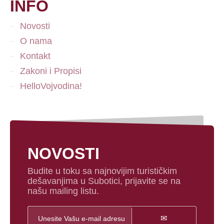
INFO
Novosti
O nama
Kontakt
Zakoni i Propisi
HelloVojvodina!
NOVOSTI
Budite u toku sa najnovijim turističkim
dešavanjima u Subotici, prijavite se na
našu mailing listu.