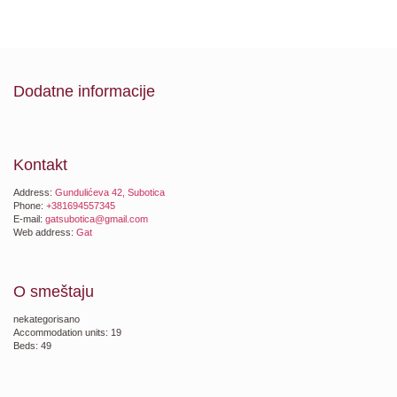
Dodatne informacije
Kontakt
Address:
Gundulićeva 42, Subotica
Phone:
+381694557345
E-mail:
gatsubotica@gmail.com
Web address:
Gat
O smeštaju
nekategorisano
Accommodation units: 19
Beds: 49