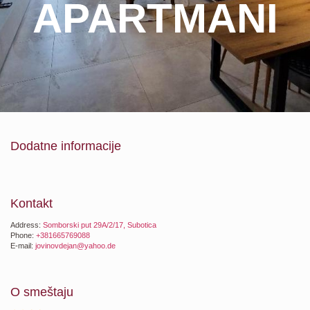
APARTMANI
Dodatne informacije
Kontakt
Address:
Somborski put 29A/2/17, Subotica
Phone:
+381665769088
E-mail:
jovinovdejan@yahoo.de
O smeštaju