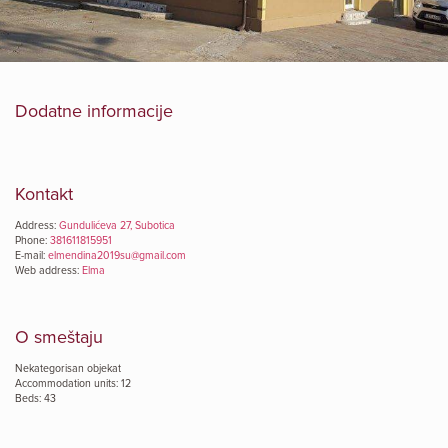
Dodatne informacije
Kontakt
Address:
Gundulićeva 27, Subotica
Phone:
381611815951
E-mail:
elmendina2019su@gmail.com
Web address:
Elma
O smeštaju
Nekategorisan objekat
Accommodation units: 12
Beds: 43