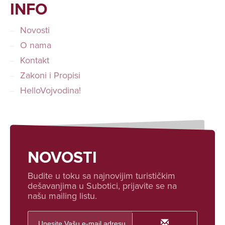
INFO
Novosti
O nama
Kontakt
Zakoni i Propisi
HelloVojvodina!
NOVOSTI
Budite u toku sa najnovijim turističkim
dešavanjima u Subotici, prijavite se na
našu mailing listu.